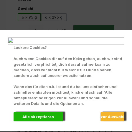
auswählen
Gewicht
6 x 95 g
6 x 295 g
Produkt Anzahl: Gib den gewünschten Wert ein oder benutze die Scha
6 x 95 g
In den Warenkorb
Zum Merkzettel hinzufügen
Leckere Cookies?
INFO zu Liefer- und Versandkosten
Auch wenn Cookies dir auf den Keks gehen, auch wir sind
gesetzlich verpflichtet, dich darauf aufmerksam zu
Produktnummer:
71306
machen, dass wir nicht nur welche für Hunde haben,
sondern auch auf unserer website nutzen.
Wenn das für dich o.k. ist und du bei uns einfacher und
Beschreibung
schneller einkaufen möchtest, klick einfach auf "Alle
akzeptieren" oder geh zur Auswahl und schau die
Im Probeset "Holistic Menüs" sind alle 6 erlesenen
weiteren Details und die Optionen an.
Mahlzeiten dieser Kategorie. Lassen Sie Ihre Katze
diese köstlichen M…
Mehr
Alle akzeptieren
zur Auswahl
Zusammensetzung
Dieses Holistic Probeset - enthält: 1 x 1 x 1 x 1 x 1 x 1 x