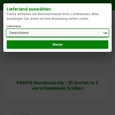
Zum Hauptinhalt springen
Bestellhotline:
Tel.: +49 172 9904427
Lieferland auswählen
Preise enthalten die Mehrwertsteuer Ihres Lieferlandes. Bitte
bestätigen Sie, wohin wir Ihre Bestellung liefern sollen.
Lieferland
Weiter
Du hast 0 Produk
PANYS Hundewürste - 15 Sorten in 5
verschiedenen Größen