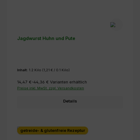
Jagdwurst Huhn und Pute
Inhalt:
1.2 Kilo
(1,21 € / 0.1 Kilo)
14,47 €-44,36 €
Varianten erhältlich
Preise inkl. MwSt. zzgl. Versandkosten
Details
getreide- & glutenfreie Rezeptur