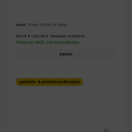
Inhalt:
7.2 Kilo
(1,24 € / 0.1 Kilo)
89,08 €-269,28 €
Varianten erhältlich
Preise inkl. MwSt. zzgl. Versandkosten
Details
getreide- & glutenfreie Rezeptur