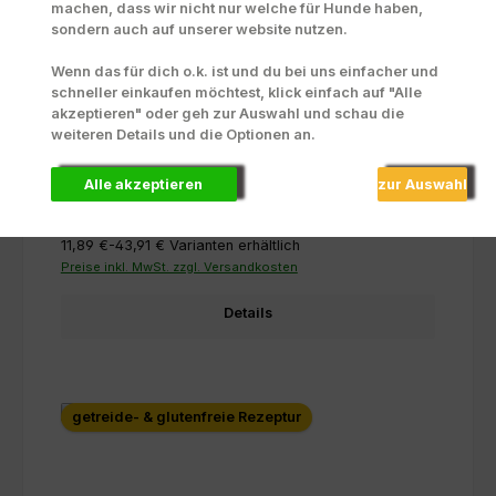
machen, dass wir nicht nur welche für Hunde haben,
sondern auch auf unserer website nutzen.
Wenn das für dich o.k. ist und du bei uns einfacher und
Lumpis Fleischmenü
schneller einkaufen möchtest, klick einfach auf "Alle
akzeptieren" oder geh zur Auswahl und schau die
weiteren Details und die Optionen an.
Alle akzeptieren
zur Auswahl
Inhalt:
0.6 Kilo
(1,98 € / 0.1 Kilo)
11,89 €-43,91 €
Varianten erhältlich
Preise inkl. MwSt. zzgl. Versandkosten
Details
getreide- & glutenfreie Rezeptur