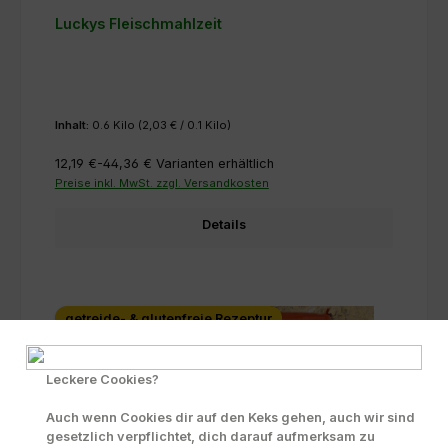
Luckys Fleischmahlzeit
Inhalt:
0.6 Kilo
(2,03 € / 0.1 Kilo)
12,19 €-44,36 €
Varianten erhältlich
Preise inkl. MwSt. zzgl. Versandkosten
Details
getreide- & glutenfreie Rezeptur
Leckere Cookies?
Auch wenn Cookies dir auf den Keks gehen, auch wir sind
gesetzlich verpflichtet, dich darauf aufmerksam zu