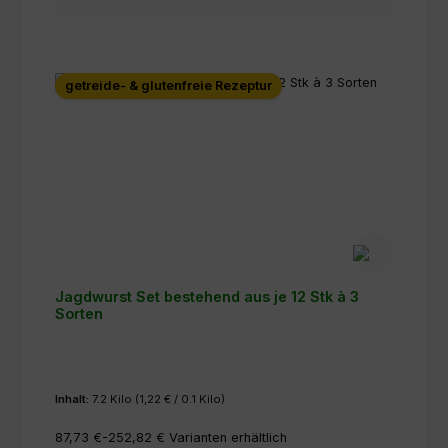
getreide- & glutenfreie Rezeptur
Jagdwurst Set bestehend aus je 12 Stk à 3
Sorten
Inhalt:
7.2 Kilo
(1,22 € / 0.1 Kilo)
87,73 €-252,82 €
Varianten erhältlich