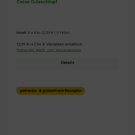
Coras Gulaschtopf
Inhalt:
0.6 Kilo
(2,03 € / 0.1 Kilo)
12,19 €-47,06 €
Varianten erhältlich
Preise inkl. MwSt. zzgl. Versandkosten
Details
getreide- & glutenfreie Rezeptur