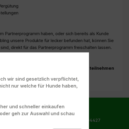
Vergütung
tellungen
em Partnerprogramm haben, oder sich bereits als Kunde
bling unsere Produkte für lecker befunden hat, können Sie
 sind, direkt für das Partnerprogramm freischalten lassen.
 Ablauf haben, oder am Partnerprogramm teilnehmen
Kontakt
 das bitte unter
h wir sind gesetzlich verpflichtet,
nicht nur welche für Hunde haben,
acher und schneller einkaufen
" oder geh zur Auswahl und schau
Bestellhotline:
Tel.: +49 172 9904427