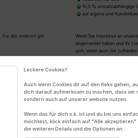
10,0 % umsatzabhängige 
auf eigene und Kundenbes
. Für alle anderen gilt:
Wenn Sie Interesse an unser
angemeldet haben und Ihr Lie
sich, wenn auch Sie zufrieden
Leckere Cookies?
Sie zuerst einmal ein paar
Falls Sie noch Fragen zum
rt sind, können Sie die PANYS
möchten, schreiben Sie uns
Auch wenn Cookies dir auf den Keks gehen, auc
 empfehlen.
dich darauf aufmerksam zu machen, dass wir 
sondern auch auf unserer website nutzen.
Wenn das für dich o.k. ist und du bei uns einf
möchtest, klick einfach auf "Alle akzeptieren
die weiteren Details und die Optionen an.
ELUX.
Kunden-Login