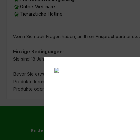
Online-Webinare
Tierärztliche Hotline
Wenn Sie noch Fragen haben, an Ihren Ansprechpartner s.o.
Einzige Bedingungen:
Sie sind 18 Jahre alt und tierlieb.
Bevor Sie etwas empfehlen wollen und auch können, sollten 
Produkte kennenlernen. Nur wenn Sie und Ihr Tier begeiste
Produkte oder auch den Vertriebsweg mit gutem Gewissen
Kostenloser Versand ab 99,- € in DE, AT und BEN