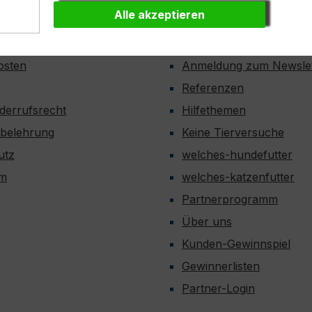
Alle akzeptieren
onen
Hilfe und Informatione
osten
Anmeldung zum Newslet
Referenzen
derrufsrecht
Hilfethemen
sbelehrung
Keine Tierversuche
utz
welches-hundefutter
um
welches-katzenfutter
Partnerprogramm
Über uns
Kunden-Gewinnspiel
Gewinnerlisten
Partner-Login