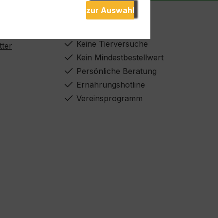
zur Auswahl
n
Unsere Vorteile
Keine Tierversuche
ter
Kein Mindestbestellwert
Persönliche Beratung
Ernährungshotline
Vereinsprogramm