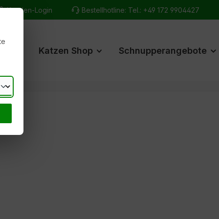
Kunden-Login
Bestellhotline:
Tel.: +49 172 9904427
te
hop
Katzen Shop
Schnupperangebote