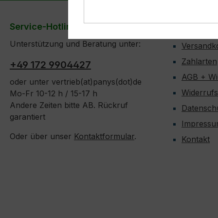
Service-Hotline
Informati
Unterstützung und Beratung unter:
Versandk
Zahlarten
+49 172 9904427
AGB + Wi
oder unter vertrieb(at)panys(dot)de
Widerruf
Mo-Fr 10-12 h / 15-17 h
Andere Zeiten bitte AB. Rückruf
Datensch
garantiert
Impress
Oder über unser
Kontaktformular
.
Kontakt