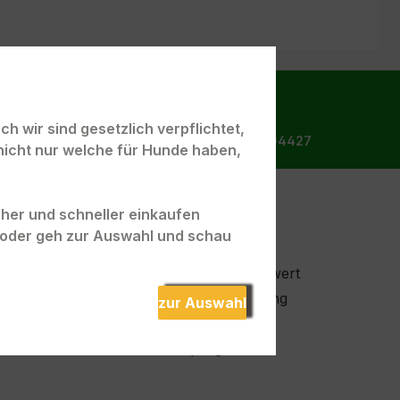
h wir sind gesetzlich verpflichtet,
Bestellhotline:
Tel.: +49 172 9904427
nicht nur welche für Hunde haben,
acher und schneller einkaufen
n
Unsere Vorteile
" oder geh zur Auswahl und schau
Keine Tierversuche
ter
Kein Mindestbestellwert
Persönliche Beratung
zur Auswahl
Ernährungshotline
Vereinsprogramm