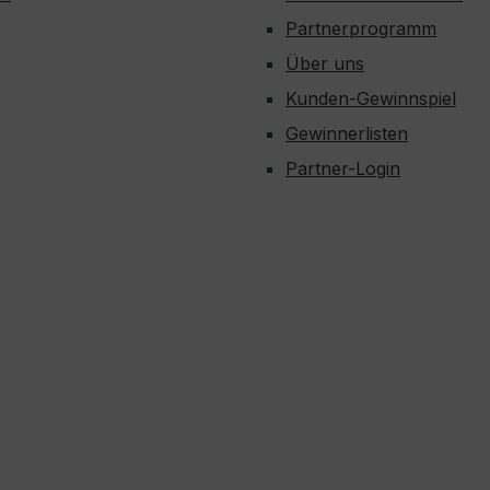
erung des Haarkleides
Partnerprogramm
rung der Pigmentierung
Über uns
Kunden-Gewinnspiel
Gewinnerlisten
Partner-Login