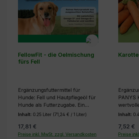
FellowFit - die Oelmischung
Karotte
fürs Fell
Ergänzungsfuttermittel für
Ergänzun
Hunde: Fell und Hautpflegeöl für
PANYS Ka
Hunde als Futterzugabe. Ein
wertvolle
reines Naturprodukt aus
und Spu
Inhalt:
0.25 Liter
(71,24 € / 1 Liter)
Inhalt:
0.
erlesenen Rohstoffen. Erste
Zusamme
17,81 €
7,52 €
Haut- und Fell-Reaktionen sind
(Möhren
bereits nach wenigen Tagen zu
Preise inkl. MwSt. zzgl. Versandkosten
werden a
Preise ink