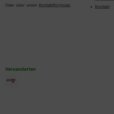
blutbildend Stuhl festigend
Verbess
Oder über unser
Kontaktformular
.
Kontakt
wurmwidrig Verbesserung des
Verbesse
Haarkleides Verbesserung der
Pigmentierung
Versandarten
DPD