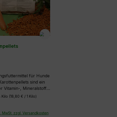
npellets
gsfuttermittel für Hunde
rottenpellets sind ein
r Vitamin-, Mineralstoff-
renelemente-Spender.
4 Kilo
(18,80 € / 1 Kilo)
nsetzung: Karotten
) (davon mind. 100%)
us stark karotinhaltigen
l. MwSt. zzgl. Versandkosten