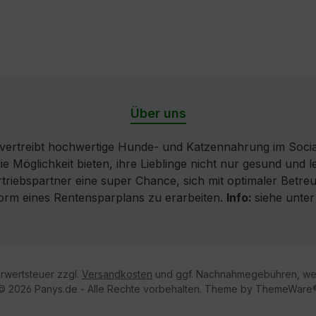
Über uns
ertreibt hochwertige Hunde- und Katzennahrung im Socia
die Möglichkeit bieten, ihre Lieblinge nicht nur gesund und
iebspartner eine super Chance, sich mit optimaler Betreuu
Form eines Rentensparplans zu erarbeiten.
Info:
siehe unte
hrwertsteuer zzgl.
Versandkosten
und ggf. Nachnahmegebühren, wen
© 2026 Panys.de - Alle Rechte vorbehalten. Theme by
ThemeWare