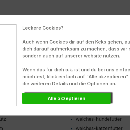
hrrüben hergestellt und
In den Warenkorb
 100%iges Naturprodukt.
ottenpellets enthalten
otin (Vorstufe zu
Leckere Cookies?
A) und entsprechen 1kg
 Möhren. Außerdem
Auch wenn Cookies dir auf den Keks gehen, auc
 sie viel Vitamin B. Nach
ELUX.
Kunden-Login
dich darauf aufmerksam zu machen, dass wir 
urmkur kann der
sondern auch auf unserer website nutzen.
fbau der Darmflora
rottenpellets positiv
Wenn das für dich o.k. ist und du bei uns einf
onen
Hilfe und Informatione
tzt werden.Die
möchtest, klick einfach auf "Alle akzeptieren
che Bestandteile bzw.
osten
Anmeldung zum Newslet
die weiteren Details und die Optionen an.
hen Öle der Karotte sind
Referenzen
tern und vielen
Alle akzeptieren
derrufsrecht
ebhabern bekannt und
Hilfethemen
teile). Vorteile der
sbelehrung
Keine Tierversuche
: Abwehrkräfte
utz
welches-hundefutter
uhl
um
nd wurmwidrig
welches-katzenfutter