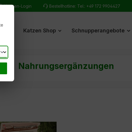
Kunden-Login
Bestellhotline:
Tel.: +49 172 9904427
te
hop
Katzen Shop
Schnupperangebote
Nahrungsergänzungen