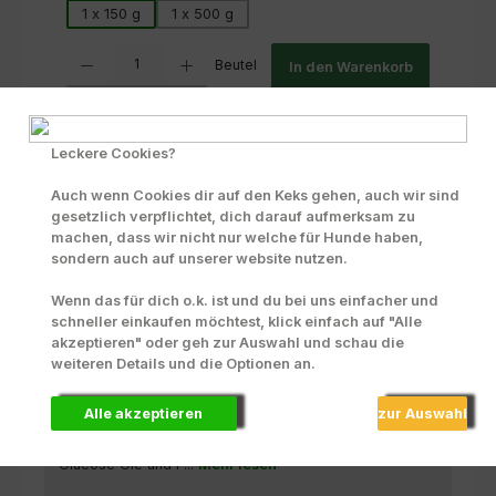
1 x 150 g
1 x 500 g
Produkt Anzahl: Gib den gewünschten Wert ein oder benutze die Scha
Beutel
In den Warenkorb
Zum Merkzettel hinzufügen
Leckere Cookies?
INFO zu Liefer- und Versandkosten
Auch wenn Cookies dir auf den Keks gehen, auch wir sind
Produktnummer:
72015
gesetzlich verpflichtet, dich darauf aufmerksam zu
machen, dass wir nicht nur welche für Hunde haben,
sondern auch auf unserer website nutzen.
Beschreibung
Wenn das für dich o.k. ist und du bei uns einfacher und
schneller einkaufen möchtest, klick einfach auf "Alle
Ein Highlight unter den Leckerchen sind die Käsetrainer
akzeptieren" oder geh zur Auswahl und schau die
von PANYS mit der getreide- und glutenfreien Rezeptur.
weiteren Details und die Optionen an.
Sie sind kl…
Mehr
Zusammensetzung
Alle akzeptieren
zur Auswahl
Käsetrainer enthalten: Pflanzliche Nebenerzeugnisse
Glucose Öle und F...
Mehr lesen