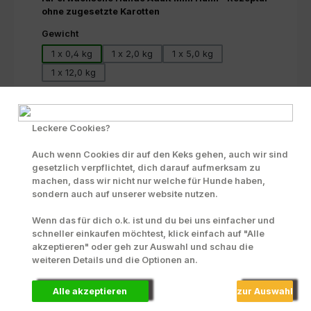
ohne zugesetzte Karotten
auswählen
Gewicht
1 x 0,4 kg
1 x 2,0 kg
1 x 5,0 kg
1 x 12,0 kg
Produkt Anzahl: Gib den gewünschten Wert ein oder benutze die Scha
Beutel
In den Warenkorb
Leckere Cookies?
Zum Merkzettel hinzufügen
Auch wenn Cookies dir auf den Keks gehen, auch wir sind
INFO zu Liefer- und Versandkosten
gesetzlich verpflichtet, dich darauf aufmerksam zu
machen, dass wir nicht nur welche für Hunde haben,
Produktnummer:
70256
sondern auch auf unserer website nutzen.
Wenn das für dich o.k. ist und du bei uns einfacher und
schneller einkaufen möchtest, klick einfach auf "Alle
akzeptieren" oder geh zur Auswahl und schau die
Beschreibung
weiteren Details und die Optionen an.
Fleischanteil: nur Huhn! Komplettfutter für
ausgewachsene Hunde kleiner Rassen bis 15 kg
Alle akzeptieren
zur Auswahl
Endgewicht. Besonders f…
Mehr