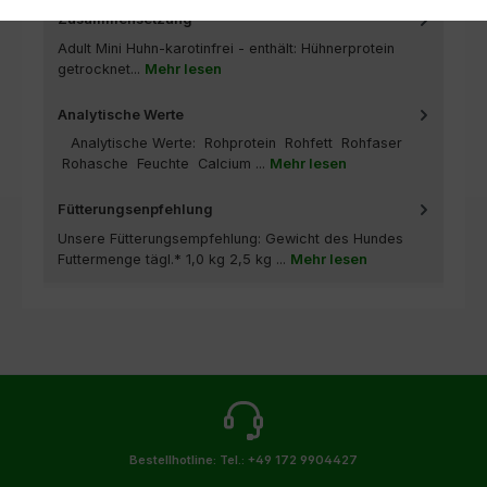
Zusammensetzung
Adult Mini Huhn-karotinfrei - enthält: Hühnerprotein
getrocknet...
Mehr lesen
Analytische Werte
Analytische Werte: Rohprotein Rohfett Rohfaser
Rohasche Feuchte Calcium ...
Mehr lesen
Fütterungsenpfehlung
Unsere Fütterungsempfehlung: Gewicht des Hundes
Futtermenge tägl.* 1,0 kg 2,5 kg ...
Mehr lesen
Bestellhotline:
Tel.: +49 172 9904427