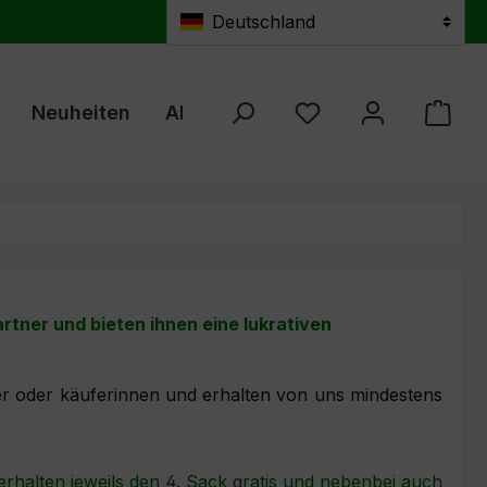
Deutschland
Neuheiten
Aktuelles
Züchterprogramm
Du hast 0 Produkte au
tner und bieten ihnen eine lukrativen
r oder käuferinnen und erhalten von uns mindestens
erhalten jeweils den 4. Sack gratis und nebenbei auch