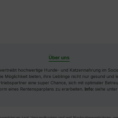
Über uns
ertreibt hochwertige Hunde- und Katzennahrung im Socia
die Möglichkeit bieten, ihre Lieblinge nicht nur gesund und
iebspartner eine super Chance, sich mit optimaler Betreuu
Form eines Rentensparplans zu erarbeiten.
Info:
siehe unte
hrwertsteuer zzgl.
Versandkosten
und ggf. Nachnahmegebühren, wen