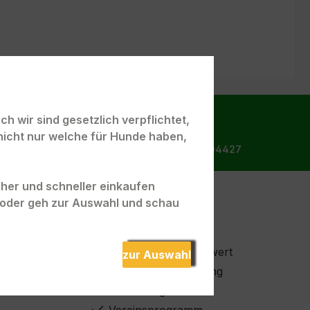
h wir sind gesetzlich verpflichtet,
nicht nur welche für Hunde haben,
Bestellhotline:
Tel.: +49 172 9904427
acher und schneller einkaufen
" oder geh zur Auswahl und schau
n
Unsere Vorteile
Keine Tierversuche
ter
Kein Mindestbestellwert
zur Auswahl
Persönliche Beratung
Ernährungshotline