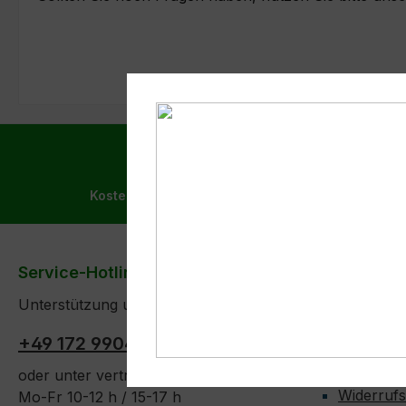
Kostenloser Versand ab 99,- € in DE, AT und BEN
Service-Hotline
Informati
Unterstützung und Beratung unter:
Versandk
Zahlarten
+49 172 9904427
AGB + Wi
oder unter vertrieb(at)panys(dot)de
Widerruf
Mo-Fr 10-12 h / 15-17 h