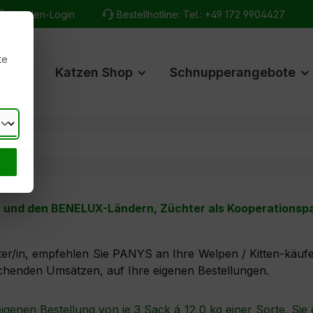
Kunden-Login
Bestellhotline:
Tel.: +49 172 9904427
te
hop
Katzen Shop
Schnupperangebote
z und den BENELUX-Ländern, Züchter als Kooperationspar
r/in, empfehlen Sie PANYS an Ihre Welpen / Kitten-käufe
chenden Umsätzen, auf Ihre eigenen Bestellungen.
enen Bestellung von je 3 Sack á 12,0 kg einer Sorte. Sie 