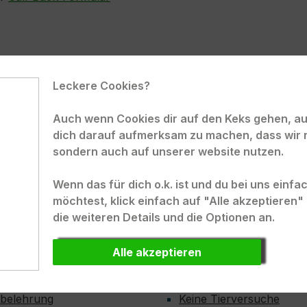
Leckere Cookies?
Auch wenn Cookies dir auf den Keks gehen, auc
dich darauf aufmerksam zu machen, dass wir 
ELUX.
Kunden-Login
sondern auch auf unserer website nutzen.
Wenn das für dich o.k. ist und du bei uns einf
möchtest, klick einfach auf "Alle akzeptieren
onen
Hilfe und Informatione
die weiteren Details und die Optionen an.
osten
Anmeldung zum Newslet
Alle akzeptieren
Referenzen
derrufsrecht
Hilfethemen
sbelehrung
Keine Tierversuche