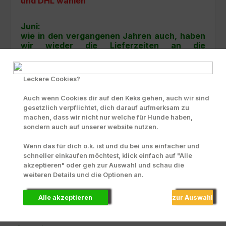
und DHL wählen
Juni:
wie in den vergangenen Jahren auch, haben
wir wieder die Lieferzeiten an die
Temaraturen angepasst und liefern bei zu
erwartenden 30° und höher nur noch von
Montags bis Donnerstags, damit Ihre
Leckere Cookies?
Bestellung nicht bei der Hitze in DPD Lagern
über das Wochenende stehen muss.
Auch wenn Cookies dir auf den Keks gehen, auch wir sind
gesetzlich verpflichtet, dich darauf aufmerksam zu
machen, dass wir nicht nur welche für Hunde haben,
sondern auch auf unserer website nutzen.
Wenn das für dich o.k. ist und du bei uns einfacher und
schneller einkaufen möchtest, klick einfach auf "Alle
akzeptieren" oder geh zur Auswahl und schau die
weiteren Details und die Optionen an.
Bestellhotline:
Tel.: +49 172 9904427
Alle akzeptieren
zur Auswahl
Service-Hotline