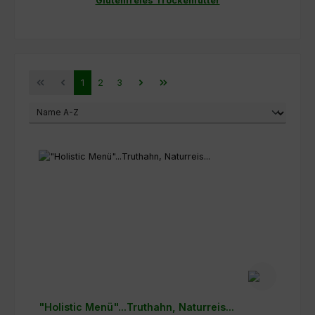
Glutenfreies Trockenfutter
Seite
Seite
Seite
1
2
3
"Holistic Menü"...Truthahn, Naturreis...