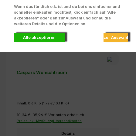
Wenn das für dich o.k. ist und du bei uns einfacher und
schneller einkaufen möchtest, klick einfach auf "Alle
akzeptieren" oder geh zur Auswahl und schau die
weiteren Details und die Optionen an.
Alle akzeptieren
zur Auswahl
Caspars Wunschtraum
Inhalt:
0.6 Kilo
(1,72 € / 0.1 Kilo)
10,34 €-35,96 €
Varianten erhältlich
Preise inkl. MwSt. zzgl. Versandkosten
Details