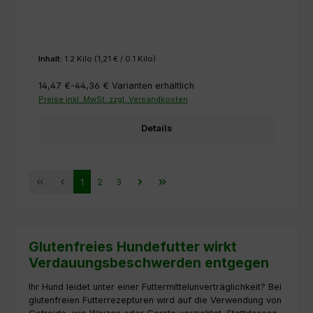
Inhalt:
1.2 Kilo
(1,21 € / 0.1 Kilo)
14,47 €-44,36 €
Varianten erhältlich
Preise inkl. MwSt. zzgl. Versandkosten
Details
Seite
Seite
Seite
1
2
3
Glutenfreies Hundefutter wirkt
Verdauungsbeschwerden entgegen
Ihr Hund leidet unter einer Futtermittelunverträglichkeit? Bei
glutenfreien Futterrezepturen wird auf die Verwendung von