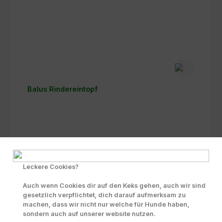
Balus Rindereintopf
Inhalt:
0.6 Kilo
(1,81 € / 0.1 Kilo)
10,84 €-41,37 €
Varianten erhältlich
Leckere Cookies?
Preise inkl. MwSt. zzgl. Versandkosten
Auch wenn Cookies dir auf den Keks gehen, auch wir sind
Details
gesetzlich verpflichtet, dich darauf aufmerksam zu
machen, dass wir nicht nur welche für Hunde haben,
sondern auch auf unserer website nutzen.