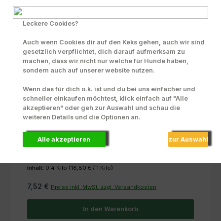
Leckere Cookies?
Auch wenn Cookies dir auf den Keks gehen, auch wir sind
gesetzlich verpflichtet, dich darauf aufmerksam zu
machen, dass wir nicht nur welche für Hunde haben,
sondern auch auf unserer website nutzen.
Wenn das für dich o.k. ist und du bei uns einfacher und
schneller einkaufen möchtest, klick einfach auf "Alle
akzeptieren" oder geh zur Auswahl und schau die
Karottenpellets
weiteren Details und die Optionen an.
Alle akzeptieren
zur Auswahl
Inhalt:
0.4 Kilo
(18,80 € / 1 Kilo)
7,52 €
Preise inkl. MwSt. zzgl. Versandkosten
In den Warenkorb