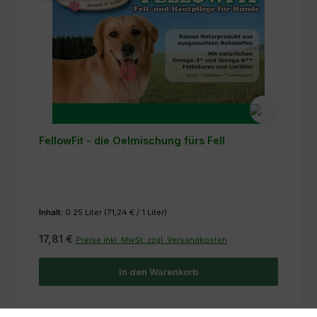
FellowFit - die Oelmischung fürs Fell
Inhalt:
0.25 Liter
(71,24 € / 1 Liter)
17,81 €
Preise inkl. MwSt. zzgl. Versandkosten
In den Warenkorb