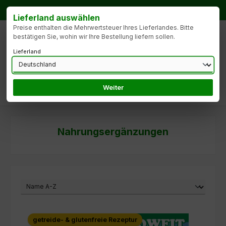
Zum Hauptinhalt springen
Bestellhotline:
Tel.: +49 172 9904427
Lieferland auswählen
Preise enthalten die Mehrwertsteuer Ihres Lieferlandes. Bitte
bestätigen Sie, wohin wir Ihre Bestellung liefern sollen.
Lieferland
Weiter
Du hast 0 Produk
Nahrungsergänzungen
getreide- & glutenfreie Rezeptur