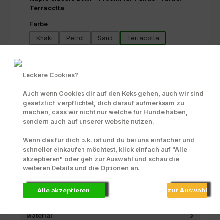
Terracotta
auswählen
Farbe
Khaki
Petrol
Sand
Terracotta
Produkt Anzahl: Gib den gewünschten Wert ein oder benutze die Scha
In den Warenkorb
Leckere Cookies?
Zum Merkzettel hinzufügen
Auch wenn Cookies dir auf den Keks gehen, auch wir sind
INFO zu Liefer- und Versandkosten
gesetzlich verpflichtet, dich darauf aufmerksam zu
machen, dass wir nicht nur welche für Hunde haben,
sondern auch auf unserer website nutzen.
Produktnummer:
43364
Wenn das für dich o.k. ist und du bei uns einfacher und
schneller einkaufen möchtest, klick einfach auf "Alle
akzeptieren" oder geh zur Auswahl und schau die
Beschreibung
weiteren Details und die Optionen an.
Die klassischen Näpfe der Sili Bowl Collection von 51
Degrees North sind erhältlich in 3 Größen ( 350ml,
Alle akzeptieren
zur Auswahl
700ml und 1400ml )…
Mehr
Material