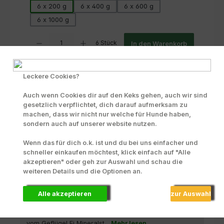
6 x 200 g
6 x 400 g
6 x 600 g
6 x 1000 g
Produkt Anzahl: Gib den gewünschten Wert ein oder benutze die Scha
6 Stück
In den Warenkorb
Zum Merkzettel hinzufügen
Leckere Cookies?
INFO zu Liefer- und Versandkosten
Auch wenn Cookies dir auf den Keks gehen, auch wir sind
gesetzlich verpflichtet, dich darauf aufmerksam zu
Produktnummer:
70065
machen, dass wir nicht nur welche für Hunde haben,
sondern auch auf unserer website nutzen.
Wenn das für dich o.k. ist und du bei uns einfacher und
Beschreibung
schneller einkaufen möchtest, klick einfach auf "Alle
Weil es gut tut, Gutes zu füttern! Hier handelt es sich um
akzeptieren" oder geh zur Auswahl und schau die
eine reine Fleischmahlzeit aus Huhn, Truthahn und Ei,
weiteren Details und die Optionen an.
ge…
Mehr
Alle akzeptieren
zur Auswahl
Zusammensetzung
Emmas Fleischschmaus - enthält: Huhn Truthahn Brühe
vom Geflügel Ei Mineralst...
Mehr lesen