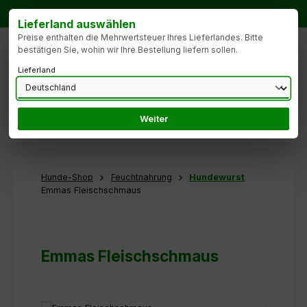
Zum Hauptinhalt springen
Bestellhotline:
Tel.: +49 172 9904427
Lieferland auswählen
Preise enthalten die Mehrwertsteuer Ihres Lieferlandes. Bitte
bestätigen Sie, wohin wir Ihre Bestellung liefern sollen.
Lieferland
Weiter
Du hast 0 Produk
Hunde-Shop
Feuchtnahrung
Hundewurst
Emmas Fleischschmaus
Emmas Fleischschmaus