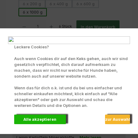
6 x 200 g
6 x 400 g
6 x 600 g
(Diese Option ist zurzeit nicht verfügbar.)
(Diese Option ist zurzeit nicht verfügbar.)
(Diese Option ist zurzeit nicht 
6 x 1000 g
Produkt Anzahl: Gib den gewünschten Wert ein oder benutze die Scha
6 Stück
In den Warenkorb
Zum Merkzettel hinzufügen
Leckere Cookies?
INFO zu Liefer- und Versandkosten
Auch wenn Cookies dir auf den Keks gehen, auch wir sind
gesetzlich verpflichtet, dich darauf aufmerksam zu
Produktnummer:
70204
machen, dass wir nicht nur welche für Hunde haben,
sondern auch auf unserer website nutzen.
Wenn das für dich o.k. ist und du bei uns einfacher und
Beschreibung
schneller einkaufen möchtest, klick einfach auf "Alle
Getreidefreie Rezeptur Singlefleischprotein nur Lamm
akzeptieren" oder geh zur Auswahl und schau die
und Kartoffeln. Ideal für alle, die auf Kohlenhydrate in
weiteren Details und die Optionen an.
For…
Mehr
Alle akzeptieren
zur Auswahl
Zusammensetzung
Lunas Lammragout enthält Lamm Fleischbrühe vom
Lamm Kartoffeln Mineralstoffe ...
Mehr lesen