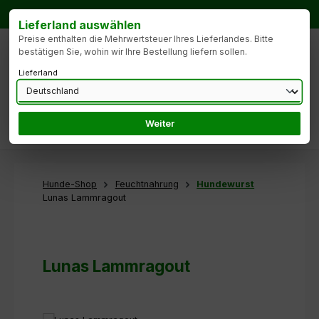
Zum Hauptinhalt springen
Bestellhotline:
Tel.: +49 172 9904427
Lieferland auswählen
Preise enthalten die Mehrwertsteuer Ihres Lieferlandes. Bitte
bestätigen Sie, wohin wir Ihre Bestellung liefern sollen.
Lieferland
Weiter
Du hast 0 Produk
Hunde-Shop
Feuchtnahrung
Hundewurst
Lunas Lammragout
Lunas Lammragout