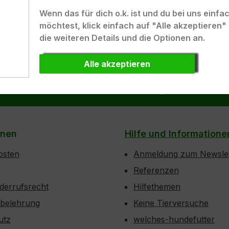
Wenn das für dich o.k. ist und du bei uns einf
möchtest, klick einfach auf "Alle akzeptieren
die weiteren Details und die Optionen an.
Alle akzeptieren
ELUX.
Kunden-Login
onen
Hilfe und Informatione
osten
Anmeldung zum Newslet
Referenzen
derrufsrecht
Hilfethemen
sbelehrung
Keine Tierversuche
utz
welches-hundefutter