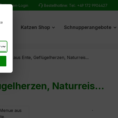
Kunden-Login
Bestellhotline:
Tel.: +49 172 9904427
te
hop
Katzen Shop
Schnupperangebote
Menue aus Ente, Geflügelherzen, Naturreis...
gelherzen, Naturreis...
.