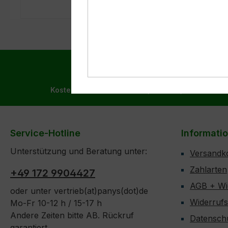
Kostenloser Versand ab 99,- € in DE, AT und BEN
Service-Hotline
Informati
Unterstützung und Beratung unter:
Versandk
Zahlarten
+49 172 9904427
AGB + Wi
oder unter vertrieb(at)panys(dot)de
Widerruf
Mo-Fr 10-12 h / 15-17 h
Andere Zeiten bitte AB. Rückruf
Datensch
garantiert