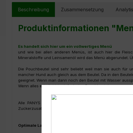
Beschreibung
Zusammensetzung
Analyti
Produktinformationen "Menu
Es handelt sich hier um ein vollwertiges Menü
und wie bei allen anderen Menüs, ist auch hier die Fleis
Mineralstoffe und Leinsamenöl wird das Menü abgerundet. Übr
Die Pouchbeutel sind sehr beliebt weil man sie auch für 
mancher Hund auch gleich aus dem Beutel. Da in den Beuteln e
geeignet. Wenn man dann noch den Beutel mit Wasser aussp
Wenn alles erledigt ist, einfach den Pouchbeutel zusammen r
Alle PANYS Menüs im Pouchbeutel gibt es in 100 g und 3
Zuckerzusatz, sind es ernährungsphysiologisch ausgewoge
Optimale Lagerung: 7° bis 20° C