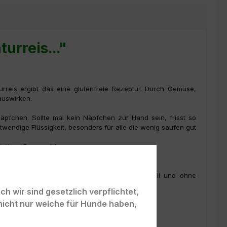
urreis..."
rreis ergibt das eine glutenfreie Rezeptur. Durch Gemüse,
auswirken.
pfchen. Sollte mal kein Näpfchen zur Hand sein, frisst so
twendige Flüssigkeit, besonders für alle die wenig saufen gut
ästigen Dosenmüll.
ugelassen. Mit wenigstens 60,0 % Fleischanteil und ohne
h wir sind gesetzlich verpflichtet,
nicht nur welche für Hunde haben,