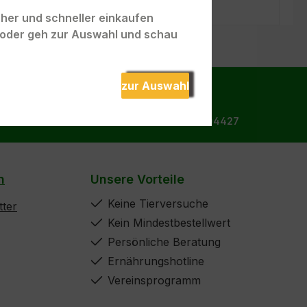
acher und schneller einkaufen
" oder geh zur Auswahl und schau
zur Auswahl
Bestellhotline:
Tel.: +49 172 9904427
n
Unsere Vorteile
Keine Tierversuche
ter
Kein Mindestbestellwert
Persönliche Beratung
Ernährungshotline
Vereinsprogramm