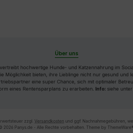
Über uns
ertreibt hochwertige Hunde- und Katzennahrung im Socia
die Möglichkeit bieten, ihre Lieblinge nicht nur gesund und
iebspartner eine super Chance, sich mit optimaler Betreuu
Form eines Rentensparplans zu erarbeiten.
Info:
siehe unte
hrwertsteuer zzgl.
Versandkosten
und ggf. Nachnahmegebühren, wen
© 2026 Panys.de - Alle Rechte vorbehalten. Theme by
ThemeWare