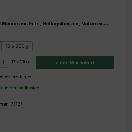
 Menue aus Ente, Geflügelherzen, Naturreis...
wählen
12 x 300 g
: Gib den gewünschten Wert ein oder benutze die Schaltflächen um
12 x 100 g
In den Warenkorb
ttel hinzufügen
- und Versandkosten
mer:
71121