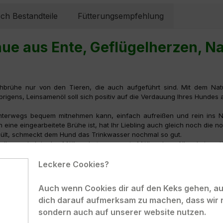
sch Bestandteile
Fütterungsempfehlung
e aus Ente, Geflügelherzen, Nat
chbrühe nur von den Tieren, die auch aufgeführt sind. Mit dem Natu
igens, Leinsamenöl soll sich positiv auf die Verdauung Ihres Hundes 
unterwegs bequem mitnehmen kann, einfach aufreißen und rein ins Nä
ine eingearbeitete Brühe ist, hat Ihr Liebling auch gleich noch die no
ült, schmeckt dem Hund das Trinkwasser nochmal so gut.
ollen und ab in den Müll, so hat man wenig Müll und vor Allem keinen l
Leckere Cookies?
00 g und sind als Alleinfuttermittel für ausgewachsene Hunde z
ne Rezepturen.
Auch wenn Cookies dir auf den Keks gehen, auc
dich darauf aufmerksam zu machen, dass wir 
sondern auch auf unserer website nutzen.