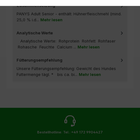
Zusammensetzung
PANYS Adult Senior - enthält: Hühnerfleischmehl (mind.
25,0 % i.d...
Mehr lesen
Analytische Werte
Analytische Werte: Rohprotein Rohfett Rohfaser
Rohasche Feuchte Calcium ...
Mehr lesen
Fütterungsempfehlung
Unsere Fütterungsempfehlung: Gewicht des Hundes
Futtermenge tägl. * bis ca. bi...
Mehr lesen
Bestellhotline:
Tel.: +49 172 9904427