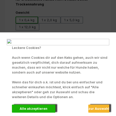
Trockennahrung
auswählen
Gewicht
1 x 0,4 kg
1 x 2,0 kg
1 x 5,0 kg
1 x 12,0 kg
Produkt Anzahl: Gib den gewünschten Wert ein oder benutze die Scha
Beutel
In den Warenkorb
Leckere Cookies?
Zum Merkzettel hinzufügen
Auch wenn Cookies dir auf den Keks gehen, auch wir sind
INFO zu Liefer- und Versandkosten
gesetzlich verpflichtet, dich darauf aufmerksam zu
machen, dass wir nicht nur welche für Hunde haben,
Produktnummer:
70270
sondern auch auf unserer website nutzen.
Wenn das für dich o.k. ist und du bei uns einfacher und
schneller einkaufen möchtest, klick einfach auf "Alle
akzeptieren" oder geh zur Auswahl und schau die
Beschreibung
weiteren Details und die Optionen an.
Fleischanteil: Nur Huhn Naturfrische High Premium
Hundenahrung.Glutenfreie Rezeptur, Alleinnahrung für
Alle akzeptieren
zur Auswahl
alle ält…
Mehr