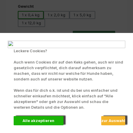
auswählen
Gewicht
1 x 0,4 kg
1 x 2,0 kg
1 x 5,0 kg
1 x 12,0 kg
Produkt Anzahl: Gib den gewünschten Wert ein oder benutze die Scha
Beutel
In den Warenkorb
Zum Merkzettel hinzufügen
Leckere Cookies?
INFO zu Liefer- und Versandkosten
Auch wenn Cookies dir auf den Keks gehen, auch wir sind
gesetzlich verpflichtet, dich darauf aufmerksam zu
machen, dass wir nicht nur welche für Hunde haben,
Produktnummer:
70295
sondern auch auf unserer website nutzen.
Wenn das für dich o.k. ist und du bei uns einfacher und
schneller einkaufen möchtest, klick einfach auf "Alle
Beschreibung
akzeptieren" oder geh zur Auswahl und schau die
Fleischanteil: Nur GeflügelAlleinnahrung für
weiteren Details und die Optionen an.
heranwachsende Hunde großer Rassen ab 30,0 kg,
vom 2. bis zum 20. Leben…
Mehr
Alle akzeptieren
zur Auswahl
Zusammensetzung