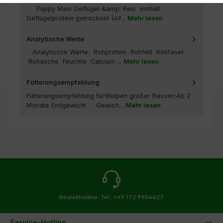
Puppy Maxi Geflügel &amp; Reis enthält:
Geflügelprotein getrocknet (49...
Mehr lesen
Analytische Werte
Analytische Werte: Rohprotein Rohfett Rohfaser
Rohasche Feuchte Calcium ...
Mehr lesen
Fütterungsempfehlung
Fütterungsempfehlung fürWelpen großer Rassen:Ab 2
Monate Endgewicht Gewich...
Mehr lesen
Bestellhotline:
Tel.: +49 172 9904427
Service-Hotline