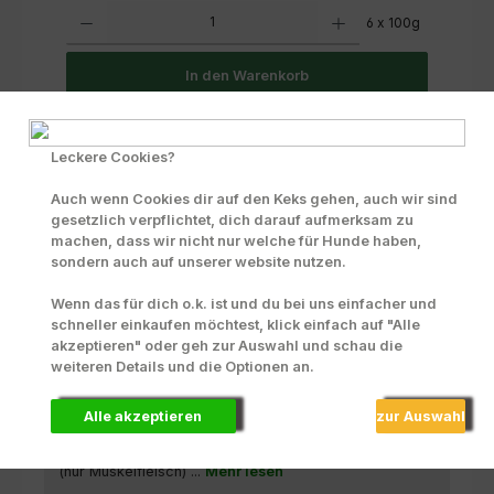
Produkt Anzahl: Gib den gewünschten Wert ein oder benutze die Scha
6 x 100g
In den Warenkorb
Zum Merkzettel hinzufügen
Leckere Cookies?
INFO zu Liefer- und Versandkosten
Auch wenn Cookies dir auf den Keks gehen, auch wir sind
Produktnummer:
71000
gesetzlich verpflichtet, dich darauf aufmerksam zu
machen, dass wir nicht nur welche für Hunde haben,
sondern auch auf unserer website nutzen.
Beschreibung
Wenn das für dich o.k. ist und du bei uns einfacher und
schneller einkaufen möchtest, klick einfach auf "Alle
Mal etwas ganz besonderes! Ein High Light bei jedem
akzeptieren" oder geh zur Auswahl und schau die
Training,Hyposensitive, schnittfeste Wurst mit 80%
weiteren Details und die Optionen an.
Fleischantei…
Mehr
Alle akzeptieren
zur Auswahl
Zusammensetzung
Sensivet Gold Pferd &amp; Kartoffel enthält: Pferd
(nur Muskelfleisch) ...
Mehr lesen