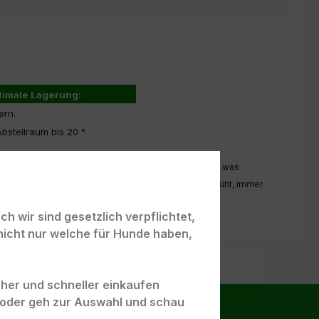
timale Lagerung:
ern.
Abstellraum bis 20 °
ße der Kroketten kann leider schon einmal variieren, was
e Qualität keinen Einfluss hat. Wir sind allerdings bemüht, immer
 und Größe zu gewährleisten.
h wir sind gesetzlich verpflichtet,
nicht nur welche für Hunde haben,
acher und schneller einkaufen
" oder geh zur Auswahl und schau