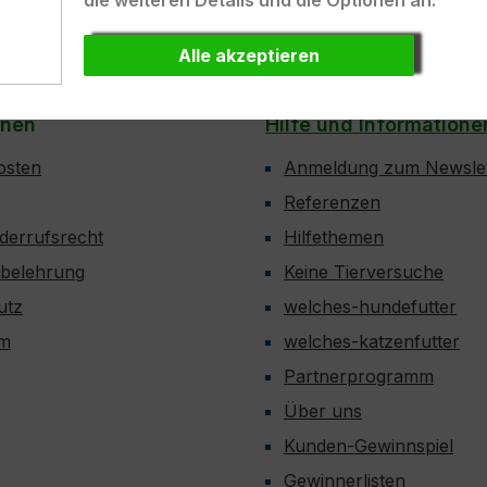
die weiteren Details und die Optionen an.
ELUX.
Kunden-Login
Alle akzeptieren
onen
Hilfe und Informatione
osten
Anmeldung zum Newslet
Referenzen
derrufsrecht
Hilfethemen
sbelehrung
Keine Tierversuche
utz
welches-hundefutter
um
welches-katzenfutter
Partnerprogramm
Über uns
Kunden-Gewinnspiel
Gewinnerlisten