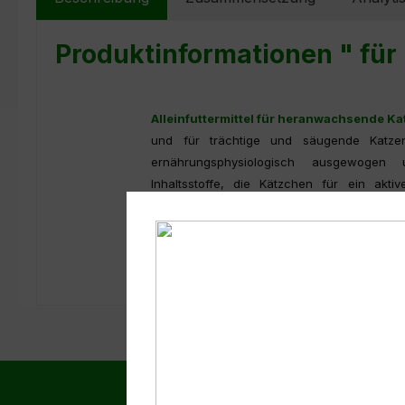
Produktinformationen " fü
Alleinfuttermittel für heranwachsende Kat
und für trächtige und säugende Katze
ernährungsphysiologisch ausgewogen 
Inhaltsstoffe, die Kätzchen für ein ak
benötigen.