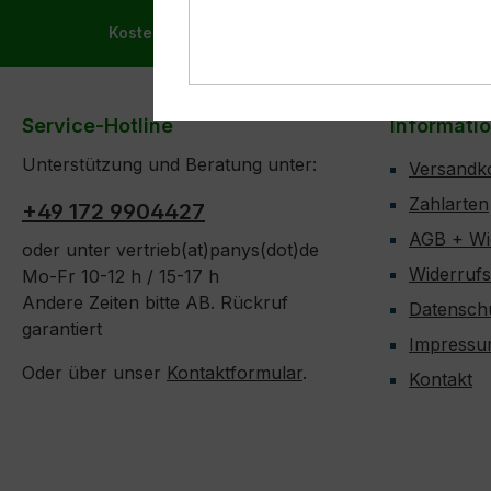
Kostenloser Versand ab 99,- € in DE, AT und BEN
Service-Hotline
Informati
Unterstützung und Beratung unter:
Versandk
Zahlarten
+49 172 9904427
AGB + Wi
oder unter vertrieb(at)panys(dot)de
Widerruf
Mo-Fr 10-12 h / 15-17 h
Andere Zeiten bitte AB. Rückruf
Datensch
garantiert
Impress
Oder über unser
Kontaktformular
.
Kontakt