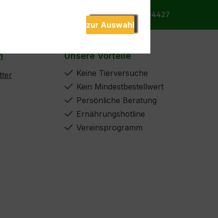
Bestellhotline:
Tel.: +49 172 9904427
zur Auswahl
n
Unsere Vorteile
Keine Tierversuche
ter
Kein Mindestbestellwert
Persönliche Beratung
Ernährungshotline
Vereinsprogramm