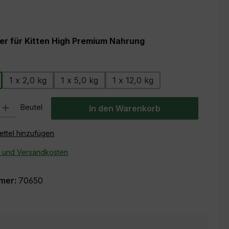
er für Kitten High Premium Nahrung
wählen
1 x 2,0 kg
1 x 5,0 kg
1 x 12,0 kg
: Gib den gewünschten Wert ein oder benutze die Schaltflächen um
Beutel
In den Warenkorb
ttel hinzufügen
- und Versandkosten
mer:
70650