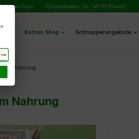
Kunden-Login
Bestellhotline:
Tel.: +49 172 9904427
te
hop
Katzen Shop
Schnupperangebote
remium Nahrung
ium Nahrung
.