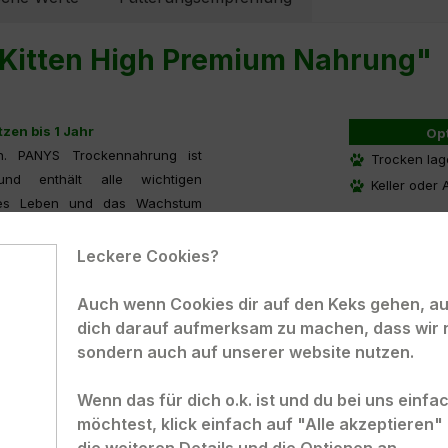
r Kitten High Premium Nahrung"
zen bis 1 Jahr
Op
n. PANYS Trockennahrung ist
Trocken lag
und enthält alle wichtigen
Keller oder 
tives Leben und das Wachstum
Die Form und Grö
Leckere Cookies?
allerdings auf di
die gleiche Form
Auch wenn Cookies dir auf den Keks gehen, auc
dich darauf aufmerksam zu machen, dass wir 
sondern auch auf unserer website nutzen.
Wenn das für dich o.k. ist und du bei uns einf
möchtest, klick einfach auf "Alle akzeptieren