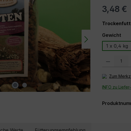
3,48 €
Trockenfutt
aus
Gewicht
1 x 0,4 kg
Produkt Anzahl
Zum Merkze
INFO zu Liefer
Produktnum
sche Werte
Fütterungsempfehlung